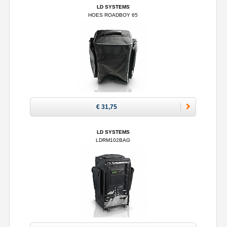
LD SYSTEMS
HOES ROADBOY 65
€ 31,75
LD SYSTEMS
LDRM102BAG