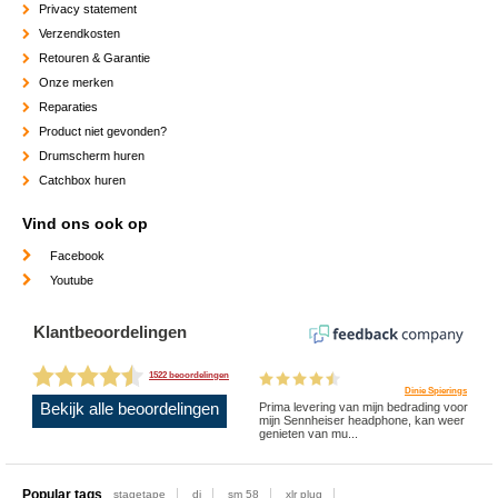
Privacy statement
Verzendkosten
Retouren & Garantie
Onze merken
Reparaties
Product niet gevonden?
Drumscherm huren
Catchbox huren
Vind ons ook op
Facebook
Youtube
Klantbeoordelingen
1522 beoordelingen
Dinie Spierings
Bekijk alle beoordelingen
Prima levering van mijn bedrading voor
mijn Sennheiser headphone, kan weer
genieten van mu...
Popular tags
stagetape
dj
sm 58
xlr plug