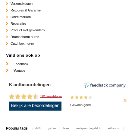
Verzendkosten
Retouren & Garantie
Onze merken
Reparaties
Product niet gevonden?
Drumscherm huren
Catchbox huren
Vind ons ook op
Facebook
Youtube
Klantbeoordelingen
1523 beoordelingen
Ek
Bekijk alle beoordelingen
Gewoon goed
Popular tags
dp 448
gaffer
lake
netspanningsblok
ethercon