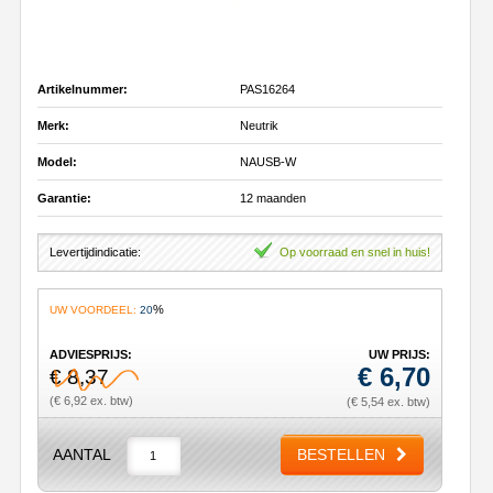
Artikelnummer:
PAS16264
Merk:
Neutrik
Model:
NAUSB-W
Garantie:
12 maanden
Levertijdindicatie:
Op voorraad en snel in huis!
%
UW VOORDEEL:
20
ADVIESPRIJS:
UW PRIJS:
€
6,70
€ 8,37
(€ 6,92 ex. btw)
(€ 5,54 ex. btw)
AANTAL
BESTELLEN