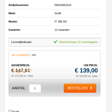
Artikelnummer:
PAS16654114
Merk:
Schill
Model:
IT 380.SO
Garantie:
12 maanden
Levertijdindicatie:
Snel leverbaar (2-4 werkdagen)
%
UW VOORDEEL:
6
ADVIESPRIJS:
UW PRIJS:
€
139,00
€ 147,61
(€ 121,99 ex. btw)
(€ 114,88 ex. btw)
AANTAL
BESTELLEN