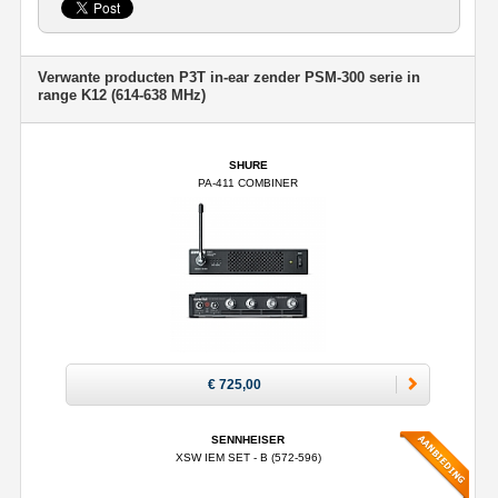
Verwante producten P3T in-ear zender PSM-300 serie in
range K12 (614-638 MHz)
SHURE
PA-411 COMBINER
€ 725,00
SENNHEISER
XSW IEM SET - B (572-596)