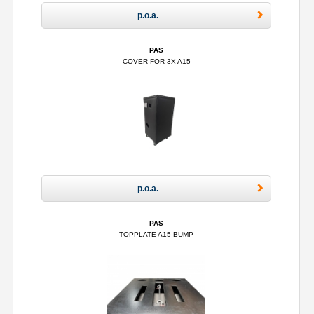
p.o.a.
PAS
COVER FOR 3X A15
p.o.a.
PAS
TOPPLATE A15-BUMP