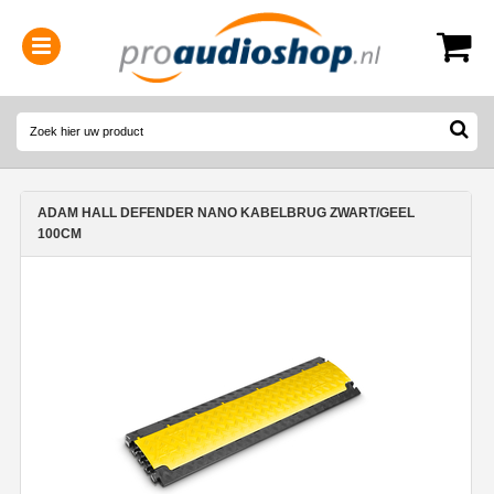
0314-364515
(
Openingstijden
)
ADAM HALL DEFENDER NANO KABELBRUG ZWART/GEEL
100CM