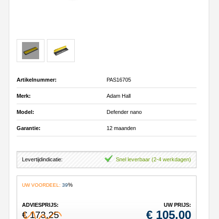
Artikelnummer:
PAS16705
Merk:
Adam Hall
Model:
Defender nano
Garantie:
12 maanden
Levertijdindicatie:
Snel leverbaar (2-4 werkdagen)
%
UW VOORDEEL:
39
ADVIESPRIJS:
UW PRIJS:
€
105,00
€ 173,25