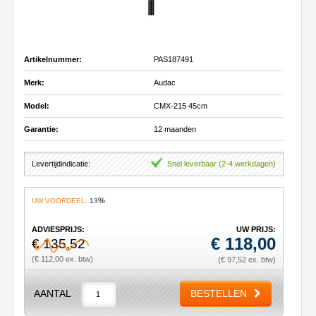
Artikelnummer:
PAS187491
Merk:
Audac
Model:
CMX-215 45cm
Garantie:
12 maanden
Levertijdindicatie:
Snel leverbaar (2-4 werkdagen)
%
UW VOORDEEL:
13
ADVIESPRIJS:
UW PRIJS:
€
118,00
€ 135,52
(€ 112,00 ex. btw)
(€ 97,52 ex. btw)
AANTAL
BESTELLEN