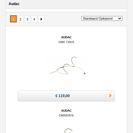
Audac
1
2
3
4
AUDAC
CMX 726/S
€ 119,00
AUDAC
CMX826/S