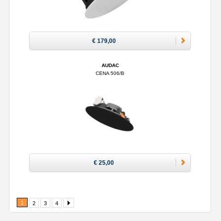
€ 179,00
AUDAC
CENA 506/B
€ 25,00
1
2
3
4