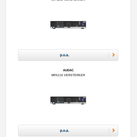
p.o.a.
AUDAC
MFA216 VERSTERKER
p.o.a.