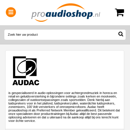
0314-364515
(
Openingstijden
)
is gespecialiseerd in audio-oplossingen voor achtergrondmuziek in horeca en
retail en geluidsversterking in bijzondere settings zoals kerken en moskeeën,
collegezalen of outdoortoepassingen zoals sportvelden. Denk hierbij aan
luidsprekers voor in het plafond, luidsprekerzuilen, waterdichte luidsprekers,
zonemixers, 100 Volt versterkers of omroepmicrofoons. Audac heeft
proaudioshop.nl als Preferred Network Member gekwalificeerd. Dit betekent dat
onze specialisten door producttrainingen bij Audac altijd de best passende
oplossing adviseren en dat u uiteraard na de aankoop altijd bij ons terecht kunt
voor échte service.