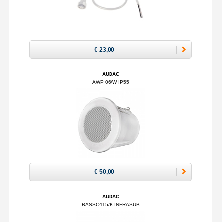
€ 23,00
AUDAC
AWP 06/W IP55
€ 50,00
AUDAC
BASSO115/B INFRASUB