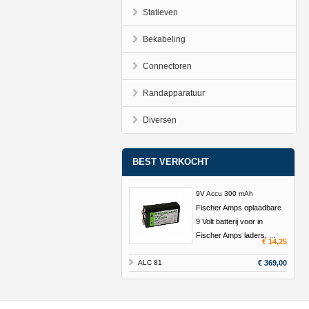
Statieven
Bekabeling
Connectoren
Randapparatuur
Diversen
BEST VERKOCHT
9V Accu 300 mAh
Fischer Amps oplaadbare
9 Volt batterij voor in
Fischer Amps laders, ...
€ 14,25
ALC 81
€ 369,00