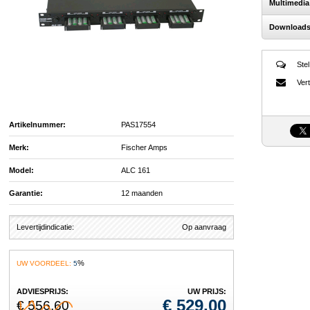
Multimedia
Download
Stel
Vert
Artikelnummer:
PAS17554
Merk:
Fischer Amps
Model:
ALC 161
Garantie:
12 maanden
Levertijdindicatie:
Op aanvraag
%
UW VOORDEEL:
5
ADVIESPRIJS:
UW PRIJS:
€
529,00
€ 556,60