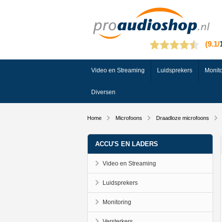
Video en Streaming
Luidsprekers
Monito
Diversen
Home
Microfoons
Draadloze microfoons
ACCU'S EN LADERS
Video en Streaming
Luidsprekers
Monitoring
Versterkers