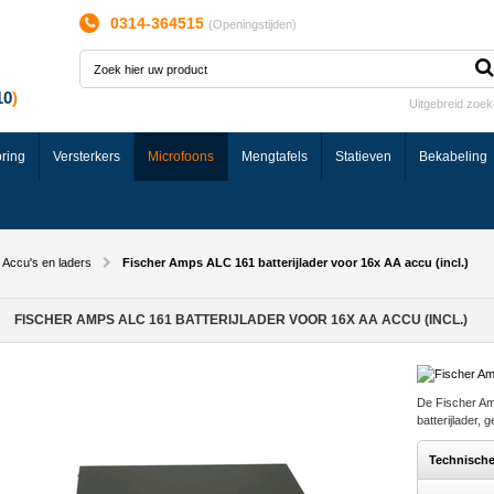
0314-364515
(
Openingstijden
)
Uitgebreid zoe
ring
Versterkers
Microfoons
Mengtafels
Statieven
Bekabeling
Accu's en laders
Fischer Amps ALC 161 batterijlader voor 16x AA accu (incl.)
FISCHER AMPS ALC 161 BATTERIJLADER VOOR 16X AA ACCU (INCL.)
De Fischer Am
batterijlader, 
Technisch