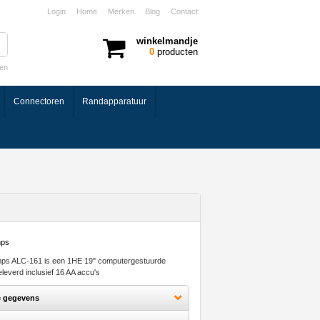
Login
Home
Merken
Blog
Contact
winkelmandje
0
producten
ken
Connectoren
Randapparatuur
ps ALC-161 is een 1HE 19" computergestuurde
geleverd inclusief 16 AA accu's
e gegevens