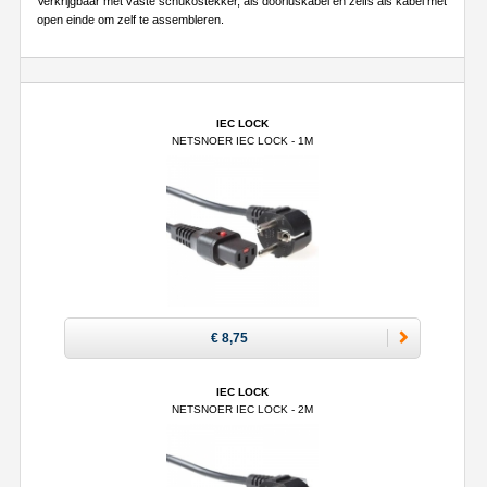
Verkrijgbaar met vaste schukostekker, als doorluskabel en zelfs als kabel met
open einde om zelf te assembleren.
IEC LOCK
NETSNOER IEC LOCK - 1M
€ 8,75
IEC LOCK
NETSNOER IEC LOCK - 2M