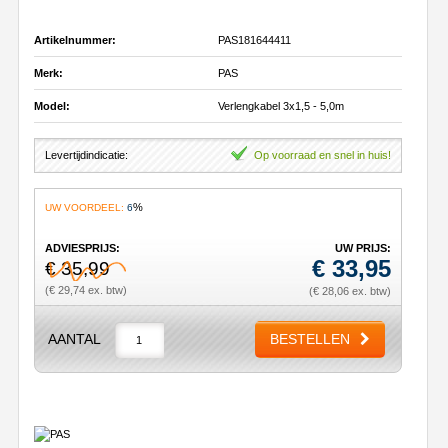
Artikelnummer:
PAS181644411
Merk:
PAS
Model:
Verlengkabel 3x1,5 - 5,0m
Levertijdindicatie:
Op voorraad en snel in huis!
%
UW VOORDEEL:
6
ADVIESPRIJS:
UW PRIJS:
€
33,95
€ 35,99
(€ 29,74 ex. btw)
(€ 28,06 ex. btw)
AANTAL
BESTELLEN