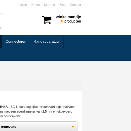
Login
Home
Merken
Blog
Contact
winkelmandje
0
producten
ken
Connectoren
Randapparatuur
465/1.5G is een degelijke stroom verlengkabel voor
s met een aderdiameter van 2,5mm en uitgevoerd
neopreenkabel
e gegevens