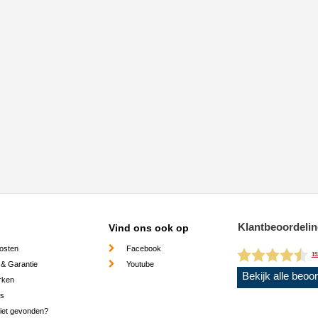
Klantbeoordeli
Vind ons ook op
osten
Facebook
15
 & Garantie
Youtube
Bekijk alle beoo
rken
es
niet gevonden?