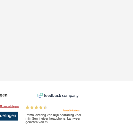
ngen
22 beoordelingen
Dinie Spierings
rdelingen
Prima levering van mijn bedrading voor
mijn Sennheiser headphone, kan weer
genieten van mu...