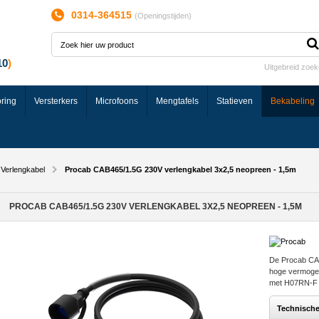
0314-364515
(
Openingstijden
)
Uitgebreid zoe
ring
Versterkers
Microfoons
Mengtafels
Statieven
Bekabeling
Verlengkabel
Procab CAB465/1.5G 230V verlengkabel 3x2,5 neopreen - 1,5m
PROCAB CAB465/1.5G 230V VERLENGKABEL 3X2,5 NEOPREEN - 1,5M
De Procab CAB
hoge vermogen
met H07RN-F 
Technisch