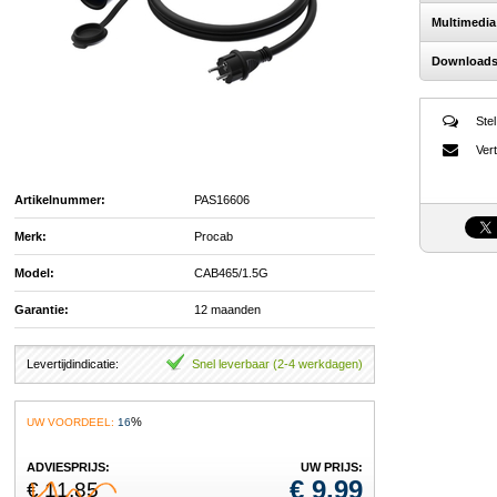
Multimedia
Download
Stel
Vert
Artikelnummer:
PAS16606
Merk:
Procab
Model:
CAB465/1.5G
Garantie:
12 maanden
Levertijdindicatie:
Snel leverbaar (2-4 werkdagen)
%
UW VOORDEEL:
16
ADVIESPRIJS:
UW PRIJS:
€
9,99
€ 11,85