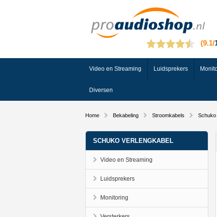
Video en Streaming
Luidsprekers
Monito
Diversen
Home
Bekabeling
Stroomkabels
Schuko 
SCHUKO VERLENGKABEL
Video en Streaming
Luidsprekers
Monitoring
Versterkers