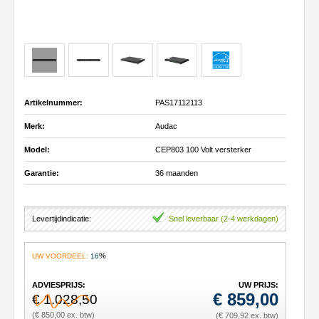
Artikelnummer:
PAS17112113
Merk:
Audac
Model:
CEP803 100 Volt versterker
Garantie:
36 maanden
Levertijdindicatie:
Snel leverbaar (2-4 werkdagen)
%
UW VOORDEEL:
16
ADVIESPRIJS:
UW PRIJS:
€
859,00
€ 1.028,50
(€ 850,00 ex. btw)
(€ 709,92 ex. btw)